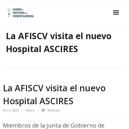
Skip
to
content
Inicio
La AFISCV visita el nuevo
La Academia
Hospital ASCIRES
- Estatutos
- Junta de Gobierno
- Académicos de Honor
La AFISCV visita el nuevo
- Académicos Numerarios
Hospital ASCIRES
Publicaciones
Dic 3, 2025
Afiscv
Noticias
Galería de imágenes
Miembros de la Junta de Gobierno de