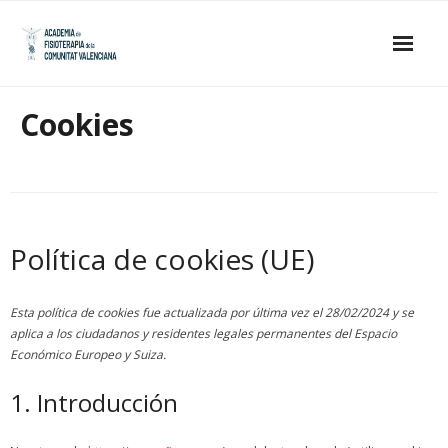
Skip
to
content
Inicio
Cookies
La Academia
- Estatutos
- Junta de Gobierno
Política de cookies (UE)
- Académicos de Honor
Esta política de cookies fue actualizada por última vez el 28/02/2024 y se
- Académicos Numerarios
aplica a los ciudadanos y residentes legales permanentes del Espacio
Económico Europeo y Suiza.
Publicaciones
1. Introducción
Galería de imágenes