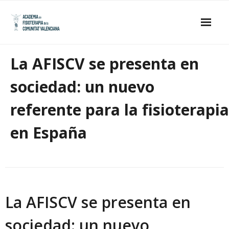
Skip
to
content
Inicio
La AFISCV se presenta en
La Academia
sociedad: un nuevo
- Estatutos
referente para la fisioterapia
- Junta de Gobierno
en España
- Académicos de Honor
- Académicos Numerarios
Publicaciones
La AFISCV se presenta en
Galería de imágenes
sociedad: un nuevo