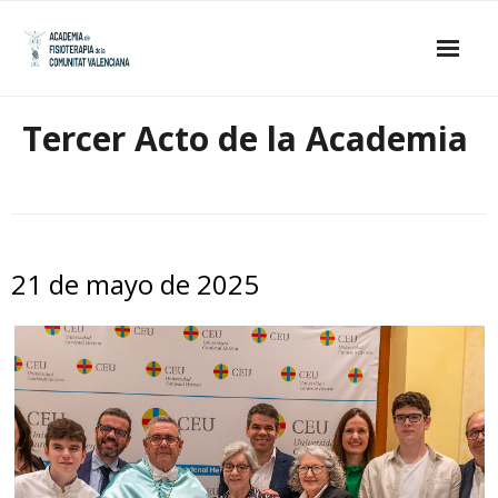
Skip
to
content
Inicio
Tercer Acto de la Academia
La Academia
- Estatutos
- Junta de Gobierno
21 de mayo de 2025
- Académicos de Honor
- Académicos Numerarios
Publicaciones
Galería de imágenes