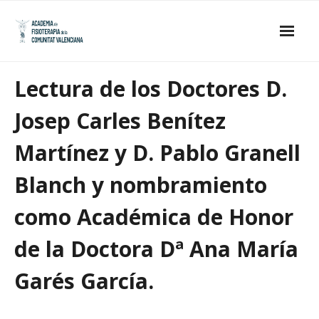
Skip
to
content
Inicio
Lectura de los Doctores D.
La Academia
Josep Carles Benítez
- Estatutos
Martínez y D. Pablo Granell
- Junta de Gobierno
Blanch y nombramiento
- Académicos de Honor
como Académica de Honor
- Académicos Numerarios
de la Doctora Dª Ana María
Publicaciones
Garés García.
Galería de imágenes