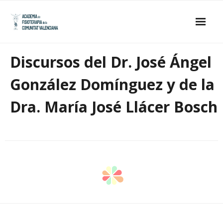
Skip
to
content
Inicio
Discursos del Dr. José Ángel
La Academia
González Domínguez y de la
- Estatutos
Dra. María José Llácer Bosch
- Junta de Gobierno
- Académicos de Honor
- Académicos Numerarios
Publicaciones
Galería de imágenes