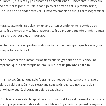
idumbre—, el aliento y yo volvíamos a encontrarnos. El momento cumbre fue
o detenerse por el miedo a caer, pero ella estaba ahí, sujetando, firme,
que quizá podría andar otra vez. El impacto emocional fue gigantesco; caminar
ltura, su atención, se volvieron un ancla. Aun cuando yo no recordaba su
ente cuándo empujar y cuándo esperar, cuándo insistir y cuándo brindar pausa.
a, sino una persona que importaba.
ente pasivo, era un protagonista que tenía que participar, que trabajar, que
n despertaba voluntad.
pero fundamentales. Instantes mágicos que se grababan en mí como una
omprendí que la fisioterapia no era un lujo, era un
puente entre la
a habitación, aunque solo fueran unos metros, algo cambió. Vi el suelo
acelerado del corazón. Y apareció una sensación que casi no recordaba:
lí: el oxígeno subió, el corazón dejó de cabalgar…
ión de una planta del hospital, ya con luz natural, llegó el momento de un leve
lo porque yo aún no había estado allí. Me miró, y nuestros ojos —los suyos aún