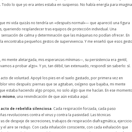
?». Todo lo que yo era antes estaba en suspenso. No había energía para imagina
ue mi vida quizás no tendría un «después normal»— que apareció una figura
res, queriendo resplandecer tras equipos de protección individual. Una
na sensación de calma y determinación que las máquinas no podían ofrecer. En
ella encontraba pequeños gestos de supervivencia. Y me enseñó que esos gest
 mi mente aletargada, mis esperanzas mínimas—, su persistencia era gentil,
mos a probar algo». Y yo, tan débil, tan extenuado, respondí sin saberlo: sí.
 acto de voluntad. Apoyé los pies en el suelo gastado, por primera vez en
emblor vino después: piernas que se agitaban, oxígeno que bajaba, mi mente
 que estaba haciendo algo propio, no solo algo que me hacían. En ese moment
go mismo
, una reivindicación de que aún estaba aquí.
n
acto de rebeldía silenciosa
. Cada respiración forzada, cada paso
as revoluciones contra el virus y contra la pasividad. Las técnicas
ras de despeje de secreciones, trabajos de respiración diafragmática, ejercicio
 y el aire se redujo. Con cada inhalación consciente, con cada exhalación que