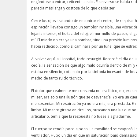
negándose a entrar, reticente a salir. El universo se había 
parecía más larga y costosa de lo que debía ser.
Cerré los ojos, tratando de encontrar el centro, de respirar 
espiración llevaba consigo un temblor invisible, una vibrac
lejanía interior; el tic-tac del reloj, el murmullo de pasos, 
mí. El miedo no era ya una sombra, sino una presión luminosa
había reducido, como si caminara por un túnel que se estre
Al volver aquí, al Hospital, todo resurgió. Recordé el día del
cedía, la sensación de que algo malo ocurría dentro de mí y 
estaba en silencio, rota solo por la sinfonía incesante de lo
medio de tanto ruido técnico.
El dolor que realmente me consumía no era físico, no, era un
mi ser, era solo una ilusión que se desvanecía. Yo era un cu
me sostenían. Mi respiración ya no era mía; era prestada. En
limbo. Mi mente giraba en círculos, buscando una luz que no 
articularlo, temía que la respuesta no fuese a agradarme.
El cuerpo se rendía poco a poco. La movilidad se evaporó, 
ventilador. Hubo un día en que mi saturación bajó demasiado,