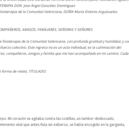
OTERAPIA DON Jose Ángel González Domínguez
isioteràpia de la Comunitat Valenciana, DOÑA María Dolores Arguisuelas
OMPAÑEROS, AMIGOS, FAMILIARES, SEÑORAS Y SEÑORES
 fisioterapia de la Comunitat Valenciana, con profunda gratitud y humildad, y co
uerzo colectivo. Este ingreso no es un acto individual, es la culminación del
tores, compañeros, amigos y familia que me han acompañado en mi camino. Cada
en forma de relato, TITULADO:
erpo. Mi corazón se agitaba contra las costillas, un tambor desbocado,
elemento vital que antes fluía sin esfuerzo, se había encogido en la garganta,