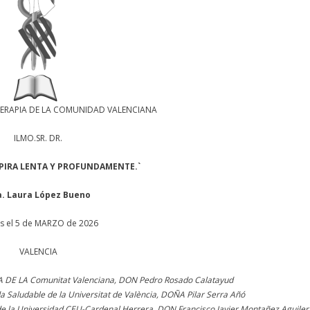
TERAPIA DE LA COMUNIDAD VALENCIANA
ILMO.SR. DR.
SPIRA LENTA Y PROFUNDAMENTE.
`
a. Laura López Bueno
s el 5 de MARZO de 2026
VALENCIA
DE LA Comunitat Valenciana, DON Pedro Rosado Calatayud
a Saludable de la Universitat de València, DOÑA Pilar Serra Añó
 de la Universidad CEU-Cardenal Herrera, DON Francisco Javier Montañez Aguiler