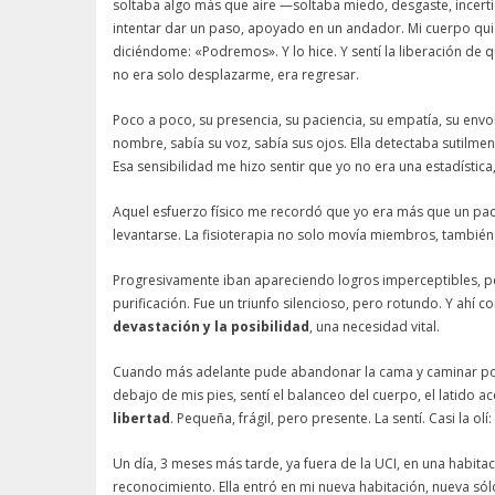
soltaba algo más que aire —soltaba miedo, desgaste, incert
intentar dar un paso, apoyado en un andador. Mi cuerpo quis
diciéndome: «Podremos». Y lo hice. Y sentí la liberación de 
no era solo desplazarme, era regresar.
Poco a poco, su presencia, su paciencia, su empatía, su envo
nombre, sabía su voz, sabía sus ojos. Ella detectaba sutilm
Esa sensibilidad me hizo sentir que yo no era una estadístic
Aquel esfuerzo físico me recordó que yo era más que un paci
levantarse. La fisioterapia no solo movía miembros, tambié
Progresivamente iban apareciendo logros imperceptibles, 
purificación. Fue un triunfo silencioso, pero rotundo. Y ahí c
devastación y la posibilidad
, una necesidad vital.
Cuando más adelante pude abandonar la cama y caminar por l
debajo de mis pies, sentí el balanceo del cuerpo, el latido 
libertad
. Pequeña, frágil, pero presente. La sentí. Casi la o
Un día, 3 meses más tarde, ya fuera de la UCI, en una habitac
reconocimiento. Ella entró en mi nueva habitación, nueva só