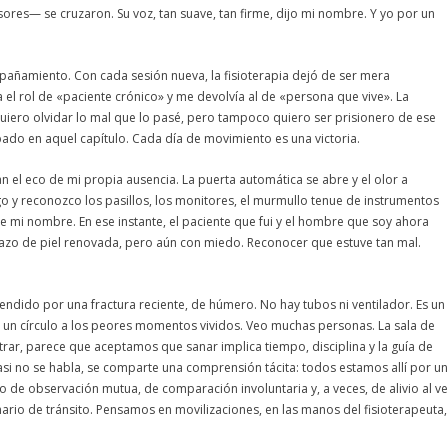
ores— se cruzaron. Su voz, tan suave, tan firme, dijo mi nombre. Y yo por un
pañamiento. Con cada sesión nueva, la fisioterapia dejó de ser mera
 el rol de «paciente crónico» y me devolvía al de «persona que vive». La
quiero olvidar lo mal que lo pasé, pero tampoco quiero ser prisionero de ese
pado en aquel capítulo. Cada día de movimiento es una victoria.
n el eco de mi propia ausencia. La puerta automática se abre y el olor a
o y reconozco los pasillos, los monitores, el murmullo tenue de instrumentos
 mi nombre. En ese instante, el paciente que fui y el hombre que soy ahora
azo de piel renovada, pero aún con miedo. Reconocer que estuve tan mal.
tendido por una fractura reciente, de húmero. No hay tubos ni ventilador. Es un
o un círculo a los peores momentos vividos. Veo muchas personas. La sala de
rar, parece que aceptamos que sanar implica tiempo, disciplina y la guía de
asi no se habla, se comparte una comprensión tácita: todos estamos allí por u
o de observación mutua, de comparación involuntaria y, a veces, de alivio al ve
ario de tránsito. Pensamos en movilizaciones, en las manos del fisioterapeuta,