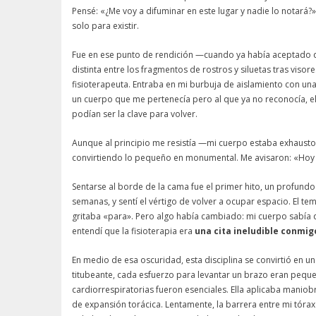
Pensé: «¿Me voy a difuminar en este lugar y nadie lo notará
solo para existir.
Fue en ese punto de rendición —cuando ya había aceptado q
distinta entre los fragmentos de rostros y siluetas tras viso
fisioterapeuta. Entraba en mi burbuja de aislamiento con u
un cuerpo que me pertenecía pero al que ya no reconocía, 
podían ser la clave para volver.
Aunque al principio me resistía —mi cuerpo estaba exhausto,
convirtiendo lo pequeño en monumental. Me avisaron: «Hoy va
Sentarse al borde de la cama fue el primer hito, un profundo
semanas, y sentí el vértigo de volver a ocupar espacio. El t
gritaba «para». Pero algo había cambiado: mi cuerpo sabía
entendí que la fisioterapia era
una cita ineludible conmi
En medio de esa oscuridad, esta disciplina se convirtió en u
titubeante, cada esfuerzo para levantar un brazo eran pequeñ
cardiorrespiratorias fueron esenciales. Ella aplicaba maniob
de expansión torácica. Lentamente, la barrera entre mi tórax