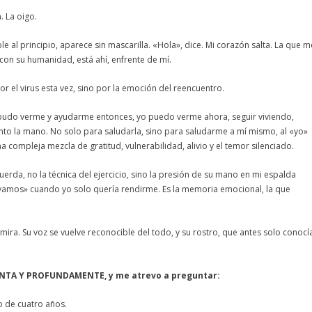
a. La oigo.
le al principio, aparece sin mascarilla. «Hola», dice. Mi corazón salta. La que m
 con su humanidad, está ahí, enfrente de mí.
 el virus esta vez, sino por la emoción del reencuentro.
si pudo verme y ayudarme entonces, yo puedo verme ahora, seguir viviendo,
anto la mano. No solo para saludarla, sino para saludarme a mí mismo, al «yo»
a compleja mezcla de gratitud, vulnerabilidad, alivio y el temor silenciado.
rda, no la técnica del ejercicio, sino la presión de su mano en mi espalda
vamos» cuando yo solo quería rendirme. Es la memoria emocional, la que
 mira. Su voz se vuelve reconocible del todo, y su rostro, que antes solo conocí
NTA Y PROFUNDAMENTE, y me atrevo a preguntar:
o de cuatro años.