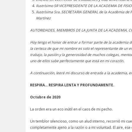
Ilustrísimo SR VICEPRESIDENTE DE LA ACADEMIA DE FISI
Ilustrísima Sra. SECRETARIA GENERAL de la Acadèmia de F
Martínez
AUTORIDADES, MIEMBROS DE LA JUNTA DE LA ACADEMIA, C
Hoy tengo el honor de entrar a formar parte de la academia de
la certeza de que mi nombre es solo el representante de un esf
trabajo, la pasión y la generosidad de muchos colegas, men
uno de ellos sabe perfectamente que está en mi corazón.
A continuación, leeré mi discurso de entrada a la academia, 
RESPIRA… RESPIRA LENTA Y PROFUNDAMENTE.
Octubre de 2020
La orden era un eco inútil en el caos de mi pecho.
Un temblor silencioso, como un alud interno, recorrió mi cu
completamente ajeno a la razón o a mi voluntad. El aire, ese 