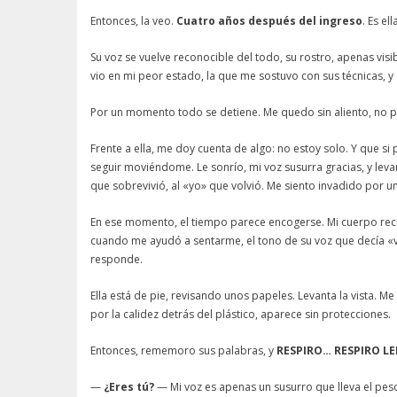
Entonces, la veo.
Cuatro años después del ingreso
. Es ell
Su voz se vuelve reconocible del todo, su rostro, apenas visib
vio en mi peor estado, la que me sostuvo con sus técnicas, y
Por un momento todo se detiene. Me quedo sin aliento, no por
Frente a ella, me doy cuenta de algo: no estoy solo. Y que 
seguir moviéndome. Le sonrío, mi voz susurra gracias, y lev
que sobrevivió, al «yo» que volvió. Me siento invadido por un
En ese momento, el tiempo parece encogerse. Mi cuerpo recue
cuando me ayudó a sentarme, el tono de su voz que decía «
responde.
Ella está de pie, revisando unos papeles. Levanta la vista. Me
por la calidez detrás del plástico, aparece sin protecciones.
Entonces, rememoro sus palabras, y
RESPIRO… RESPIRO LE
—
¿Eres tú?
— Mi voz es apenas un susurro que lleva el pes