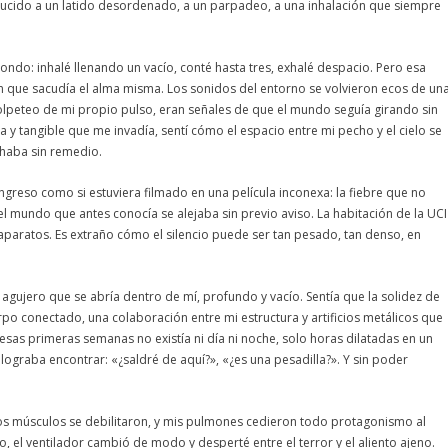
reducido a un latido desordenado, a un parpadeo, a una inhalación que siempre
hondo: inhalé llenando un vacío, conté hasta tres, exhalé despacio. Pero esa
ión que sacudía el alma misma. Los sonidos del entorno se volvieron ecos de un
el golpeteo de mi propio pulso, eran señales de que el mundo seguía girando sin
 y tangible que me invadía, sentí cómo el espacio entre mi pecho y el cielo se
chaba sin remedio.
 ingreso como si estuviera filmado en una película inconexa: la fiebre que no
el mundo que antes conocía se alejaba sin previo aviso. La habitación de la UCI
s aparatos. Es extraño cómo el silencio puede ser tan pesado, tan denso, en
 agujero que se abría dentro de mí, profundo y vacío. Sentía que la solidez de
erpo conectado, una colaboración entre mi estructura y artificios metálicos que
 esas primeras semanas no existía ni día ni noche, solo horas dilatadas en un
lograba encontrar: «¿saldré de aquí?», «¿es una pesadilla?». Y sin poder
los músculos se debilitaron, y mis pulmones cedieron todo protagonismo al
 el ventilador cambió de modo y desperté entre el terror y el aliento ajeno.