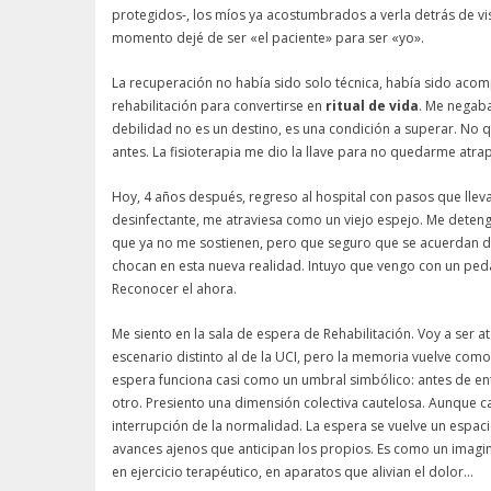
protegidos-, los míos ya acostumbrados a verla detrás de vis
momento dejé de ser «el paciente» para ser «yo».
La recuperación no había sido solo técnica, había sido acom
rehabilitación para convertirse en
ritual de vida
. Me negaba
debilidad no es un destino, es una condición a superar. No 
antes. La fisioterapia me dio la llave para no quedarme atra
Hoy, 4 años después, regreso al hospital con pasos que lleva
desinfectante, me atraviesa como un viejo espejo. Me deteng
que ya no me sostienen, pero que seguro que se acuerdan de
chocan en esta nueva realidad. Intuyo que vengo con un ped
Reconocer el ahora.
Me siento en la sala de espera de Rehabilitación. Voy a ser a
escenario distinto al de la UCI, pero la memoria vuelve com
espera funciona casi como un umbral simbólico: antes de ent
otro. Presiento una dimensión colectiva cautelosa. Aunque c
interrupción de la normalidad. La espera se vuelve un espaci
avances ajenos que anticipan los propios. Es como un imagin
en ejercicio terapéutico, en aparatos que alivian el dolor…