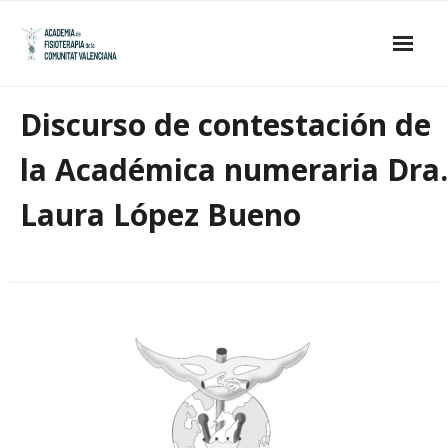
Skip
to
content
Inicio
Discurso de contestación de
La Academia
la Académica numeraria Dra.
- Estatutos
Laura López Bueno
- Junta de Gobierno
- Académicos de Honor
- Académicos Numerarios
Publicaciones
Galería de imágenes