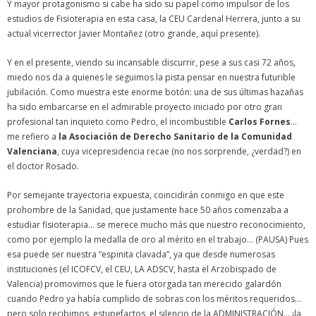
Y mayor protagonismo si cabe ha sido su papel como impulsor de los
estudios de Fisioterapia en esta casa, la CEU Cardenal Herrera, junto a su
actual vicerrector Javier Montañez (otro grande, aquí presente).
Y en el presente, viendo su incansable discurrir, pese a sus casi 72 años,
miedo nos da a quienes le seguimos la pista pensar en nuestra futurible
jubilación. Como muestra este enorme botón: una de sus últimas hazañas
ha sido embarcarse en el admirable proyecto iniciado por otro gran
profesional tan inquieto como Pedro, el incombustible
Carlos Fornes
…
me refiero a
la Asociación de Derecho Sanitario de la Comunidad
Valenciana
, cuya vicepresidencia recae (no nos sorprende, ¿verdad?) en
el doctor Rosado.
Por semejante trayectoria expuesta, coincidirán conmigo en que este
prohombre de la Sanidad, que justamente hace 50 años comenzaba a
estudiar fisioterapia… se merece mucho más que nuestro reconocimiento,
como por ejemplo la medalla de oro al mérito en el trabajo… (PAUSA) Pues
esa puede ser nuestra “espinita clavada”, ya que desde numerosas
instituciones (el ICOFCV, el CEU, LA ADSCV, hasta el Arzobispado de
Valencia) promovimos que le fuera otorgada tan merecido galardón
cuando Pedro ya había cumplido de sobras con los méritos requeridos…
pero solo recibimos, estupefactos, el silencio de la ADMINISTRACIÓN… ¡la