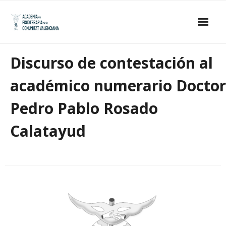
Skip
to
content
Inicio
Discurso de contestación al
La Academia
académico numerario Doctor
- Estatutos
Pedro Pablo Rosado
- Junta de Gobierno
Calatayud
- Académicos de Honor
- Académicos Numerarios
Publicaciones
Galería de imágenes