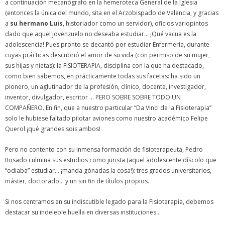
a continuación mecanógrafo en la hemeroteca General de la Iglesia
(entonces la única del mundo, sita en el Arzobispado de Valencia, y gracias
a
su hermano Luis
, historiador como un servidor), oficios variopintos
dado que aquel jovenzuelo no deseaba estudiar… ¡Qué vacua es la
adolescencia! Pues pronto se decantó por estudiar Enfermería, durante
cuyas prácticas descubrió el amor de su vida (con permiso de su mujer,
sus hijas y nietas): la FISIOTERAPIA, disciplina con la que ha destacado,
como bien sabemos, en prácticamente todas sus facetas: ha sido un
pionero, un aglutinador de la profesión, clínico, docente, investigador,
inventor, divulgador, escritor … PERO SOBRE SOBRE TODO UN
COMPAÑERO. En fin, que a nuestro particular “Da Vinci de la Fisioterapia”
solo le hubiese faltado pilotar aviones como nuestro académico Felipe
Querol ¡qué grandes sois ambos!
Pero no contento con su inmensa formación de fisioterapeuta, Pedro
Rosado culmina sus estudios como jurista (aquel adolescente díscolo que
“odiaba” estudiar… ¡manda gónadas la cosa!): tres grados universitarios,
máster, doctorado… y un sin fin de títulos propios.
Si nos centramos en su indiscutible legado para la Fisioterapia, debemos
destacar su indeleble huella en diversas instituciones…