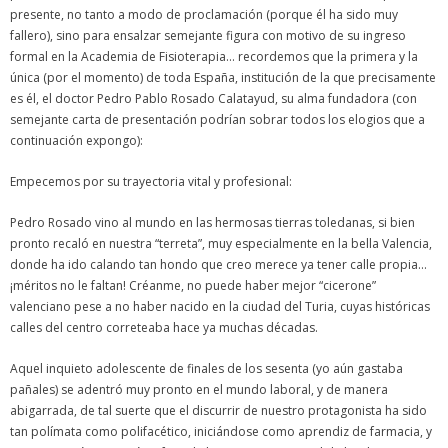
presente, no tanto a modo de proclamación (porque él ha sido muy
fallero), sino para ensalzar semejante figura con motivo de su ingreso
formal en la Academia de Fisioterapia… recordemos que la primera y la
única (por el momento) de toda España, institución de la que precisamente
es él, el doctor Pedro Pablo Rosado Calatayud, su alma fundadora (con
semejante carta de presentación podrían sobrar todos los elogios que a
continuación expongo):
Empecemos por su trayectoria vital y profesional:
Pedro Rosado vino al mundo en las hermosas tierras toledanas, si bien
pronto recaló en nuestra “terreta”, muy especialmente en la bella Valencia,
donde ha ido calando tan hondo que creo merece ya tener calle propia…
¡méritos no le faltan! Créanme, no puede haber mejor “cicerone”
valenciano pese a no haber nacido en la ciudad del Turia, cuyas históricas
calles del centro correteaba hace ya muchas décadas.
Aquel inquieto adolescente de finales de los sesenta (yo aún gastaba
pañales) se adentró muy pronto en el mundo laboral, y de manera
abigarrada, de tal suerte que el discurrir de nuestro protagonista ha sido
tan polímata como polifacético, iniciándose como aprendiz de farmacia, y