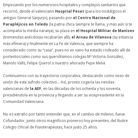
Empezando por los numerosos hospitales y complejos sanitarios que
recorrió, desde el valenciano
Hospital Peset
(para los nostálgicos el
antiguo General Sanjurjo), pasando por
el Centro Nacional de
Parapléjicos en Toledo
(la patria chica siempre te llama, y más aún si te
acompaña tu media naranja), su plaza en
el Hospital Militar de Manises
(tremendas anécdotas recabarían allí),
el Arnau de Vilanova
(su estancia
más efímera) y finalmente en La Fe de Valencia, que siempre ha
considerado como su “casa”, pues no en vano ha estado rodeado allí de
portentos tales como sus queridísimos colegas Mª Victoria González,
Manolo Valls, Felipe Querol o nuestro añorado Pepe Meliá.
Continuamos con su trayectoria corporativa, destacando como nexo de
unión de este sufrido colectivo… Así, pronto cogería las riendas
valencianas de
la AEF
, en las décadas de los ochenta y los noventa,
presidiéndola en la provincia y llegando a ser su vicepresidente en la
Comunidad Valenciana.
No es extraño por tanto entender que, en el cambio de milenio, fuese
Cofundador, junto otros magníficos pioneros hoy presentes, del Ilustre
Colegio Oficial de Fisioterapeutas, hace justo 25 años.