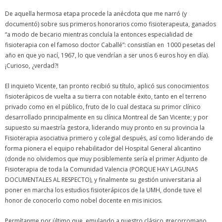
De aquella hermosa etapa procede la anécdota que me narró (y
documentó) sobre sus primeros honorarios como fisioterapeuta, ganados
“a modo de becario mientras concluía la entonces especialidad de
fisioterapia con el famoso doctor Caballé”: consistían en 1000 pesetas del
año en que yo nací, 1967, lo que vendrían a ser unos 6 euros hoy en día).
¡Curioso, ¿verdad?!
El inquieto Vicente, tan pronto recibió su título, aplicó sus conocimientos
fisioterápicos de vuelta a su tierra con notable éxito, tanto en el terreno
privado como en el público, fruto de lo cual destaca su primor clínico
desarrollado principalmente en su clínica Montreal de San Vicente; y por
supuesto su maestría gestora, liderando muy pronto en su provincia la
Fisioterapia asociativa primero y colegial después, así como liderando de
forma pionera el equipo rehabilitador del Hospital General alicantino
(donde no olvidemos que muy posiblemente sería el primer Adjunto de
Fisioterapia de toda la Comunidad Valencia (PORQUE HAY LAGUNAS
DOCUMENTALES AL RESPECTO), y finalmente su gestión universitaria al
poner en marcha los estudios fisioterápicos de la UMH, donde tuve el
honor de conocerlo como nobel docente en mis inicios.
Permítanme por último que, emulando a nuestro clásico grecorromano